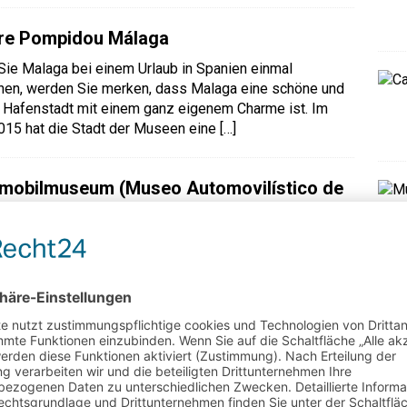
re Pompidou Málaga
ie Malaga bei einem Urlaub in Spanien einmal
en, werden Sie merken, dass Malaga eine schöne und
 Hafenstadt mit einem ganz eigenem Charme ist. Im
015 hat die Stadt der Museen eine
[…]
mobilmuseum (Museo Automovilístico de
ga)
seo Automovilístico de Málaga kann ein besonderes
is bei einer Urlaubsreise nach Malaga sein. Es befindet
m Süden von Malaga an der an der Avenida Sor Teresa
nd wurde im Jahr 2007
[…]
dem Auto von Dresden nach Malaga
an mit dem Auto nach Malaga fahren? Ja das kann man.