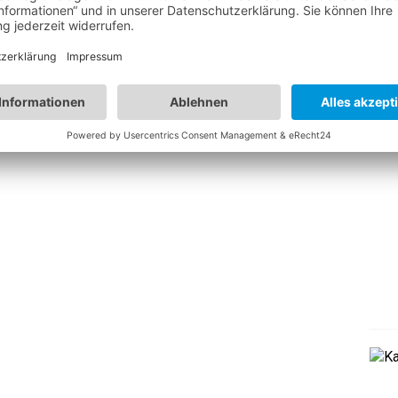
arten eine Tour von Freital bei Dresden nach Malaga. Es
a. 2700km. Wir planen für die Hinfahrt einige Tage mehr