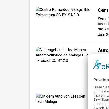
Cent
Wenn S
besuch
stolze
Jahr 2
Auto
Mála
Das Mu
Erlebn
sich i
Prat u
Mit 
Kann m