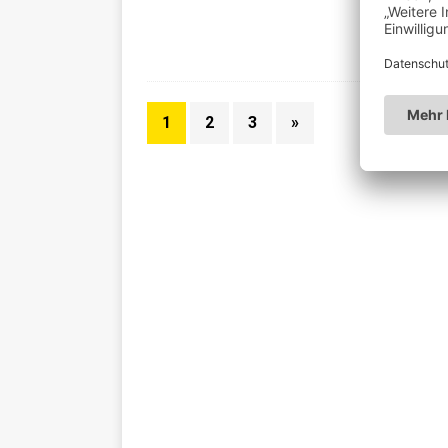
Wir st
sind c
ein,
[…]
1
2
3
»