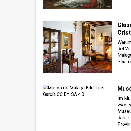
Glas
Crist
Warum
del Vi
Malaga
Glasm
Muse
Im Mu
zwei s
Museu
das P
Provin