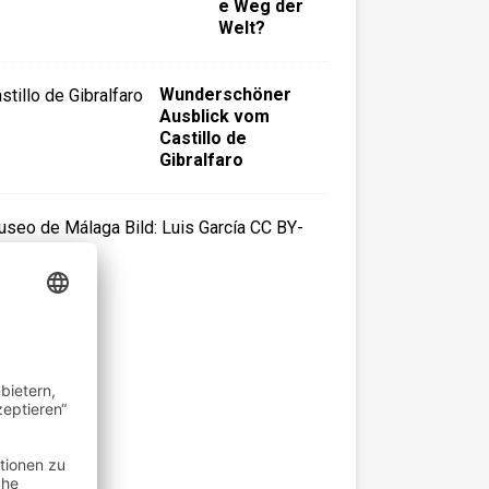
e Weg der
Welt?
Wunderschöner
Ausblick vom
Castillo de
Gibralfaro
M
u
s
e
u
m
v
o
n
M
a
l
a