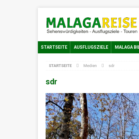
STARTSEITE
AUSFLUGSZIELE
MALAGA BI
STARTSEITE
Medien
sdr
sdr