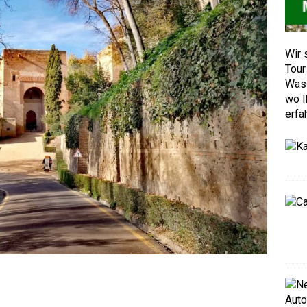
Wir 
Tour
Was 
wo I
erfa