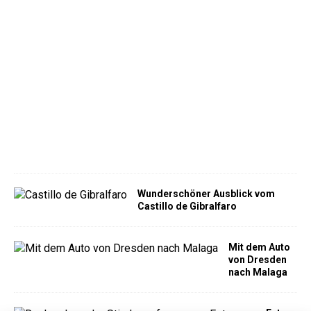
o
m
p
i
d
o
u
M
á
l
a
g
a
Wunderschöner Ausblick vom
Castillo de Gibralfaro
Mit dem Auto
von Dresden
nach Malaga