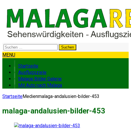
Suchen
nach:
MENU
Startseite
Ausflugsziele
Malaga Bilder Galerie
Mit Auto nach Malaga
Startseite
Medien
malaga-andalusien-bilder-453
malaga-andalusien-bilder-453