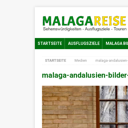
STARTSEITE
AUSFLUGSZIELE
MALAGA BI
STARTSEITE
Medien
malaga-andalusien-
malaga-andalusien-bilde