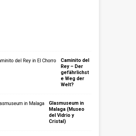
M
á
l
a
g
a
)
Caminito del
Rey – Der
gefährlichst
e Weg der
Welt?
Glasmuseum in
Malaga (Museo
del Vidrio y
Cristal)