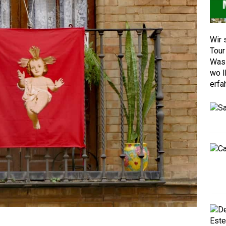
Wir 
Tour
Was 
wo I
erfa