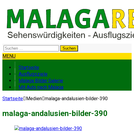
Suchen
nach:
MENU
Startseite
Ausflugsziele
Malaga Bilder Galerie
Mit Auto nach Malaga
Startseite
Medien
malaga-andalusien-bilder-390
malaga-andalusien-bilder-390