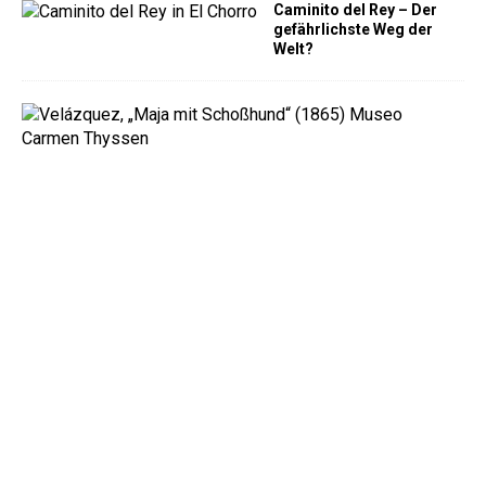
Caminito del Rey – Der
gefährlichste Weg der
Welt?
M
u
s
e
u
m
C
a
r
m
e
n
T
h
y
s
s
e
n