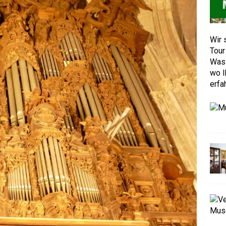
Wir 
Tour
Was 
wo I
erfa