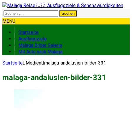
Suchen
nach:
MENU
Startseite
Ausflugsziele
Malaga Bilder Galerie
Mit Auto nach Malaga
Startseite
Medien
malaga-andalusien-bilder-331
malaga-andalusien-bilder-331