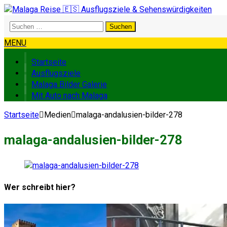
Suchen
nach:
MENU
Startseite
Ausflugsziele
Malaga Bilder Galerie
Mit Auto nach Malaga
Startseite
Medien
malaga-andalusien-bilder-278
malaga-andalusien-bilder-278
Wer schreibt hier?