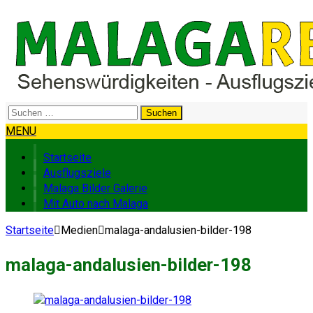
Suchen
nach:
MENU
Startseite
Ausflugsziele
Malaga Bilder Galerie
Mit Auto nach Malaga
Startseite
Medien
malaga-andalusien-bilder-198
malaga-andalusien-bilder-198