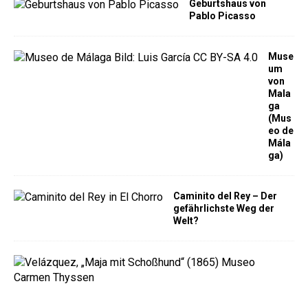
Geburtshaus von
Pablo Picasso
Muse
um
von
Mala
ga
(Mus
eo de
Mála
ga)
Caminito del Rey – Der
gefährlichste Weg der
Welt?
M
u
s
e