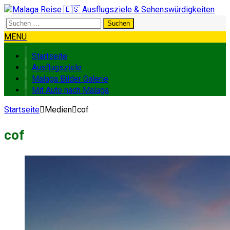
Suchen
nach:
MENU
Startseite
Ausflugsziele
Malaga Bilder Galerie
Mit Auto nach Malaga
Startseite
Medien
cof
cof