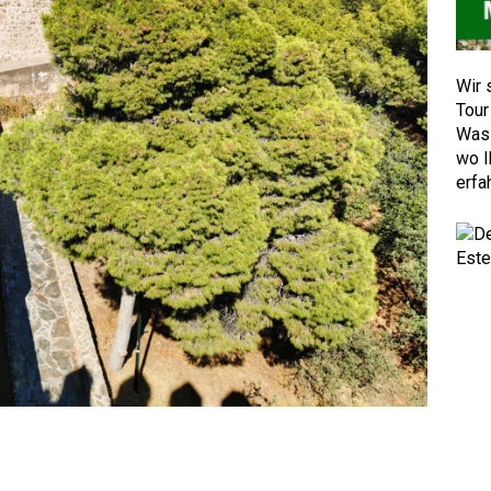
Wir 
Tour
Was 
wo I
erfa