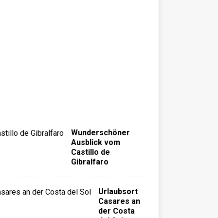
r
m
e
n
T
h
y
s
s
e
n
Wunderschöner
Ausblick vom
Castillo de
Gibralfaro
Urlaubsort
Casares an
der Costa