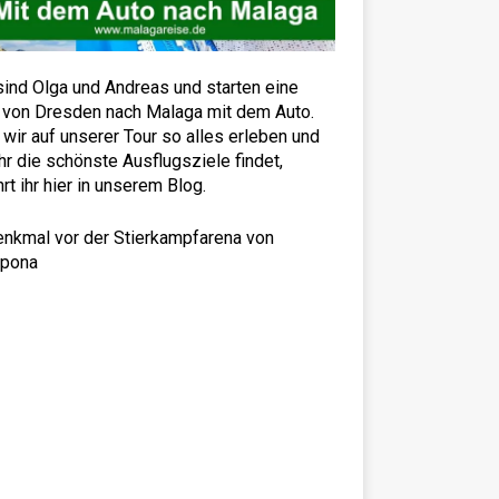
sind Olga und Andreas und starten eine
 von Dresden nach Malaga mit dem Auto.
wir auf unserer Tour so alles erleben und
hr die schönste Ausflugsziele findet,
hrt ihr hier in unserem Blog.
E
s
t
e
p
o
n
a
a
n
d
e