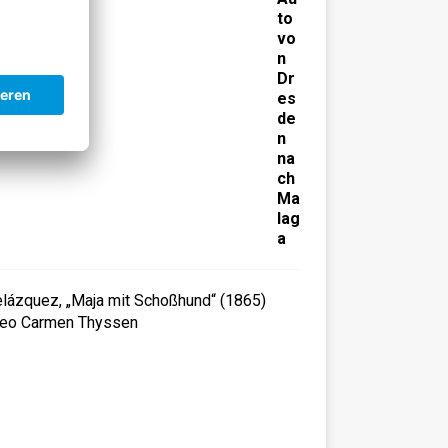
to
vo
n
Dr
es
de
n
na
ch
Ma
lag
a
M
u
s
e
u
m
C
a