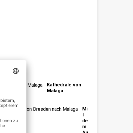
r
C
o
s
t
a
d
e
l
S
o
l
Kathedrale von
Malaga
Mi
t
de
m
Au