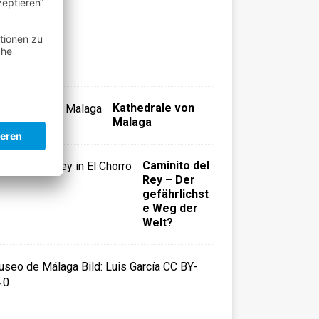
l
a
g
a
)
Kathedrale von
Malaga
Caminito del
Rey – Der
gefährlichst
e Weg der
Welt?
M
u
s
e