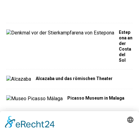
s
e
n
Estep
ona an
der
Costa
del
Sol
Alcazaba und das römischen Theater
Picasso Museum in Malaga
C
e
n
t