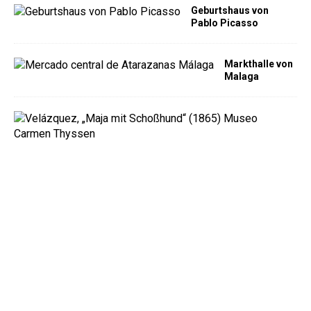
Geburtshaus von
Pablo Picasso
Markthalle von
Malaga
M
u
s
e
u
m
C
a
r
m
e
n
T
h
y
s