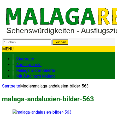
Suchen
nach:
MENU
Startseite
Ausflugsziele
Malaga Bilder Galerie
Mit Auto nach Malaga
Startseite
Medien
malaga-andalusien-bilder-563
malaga-andalusien-bilder-563