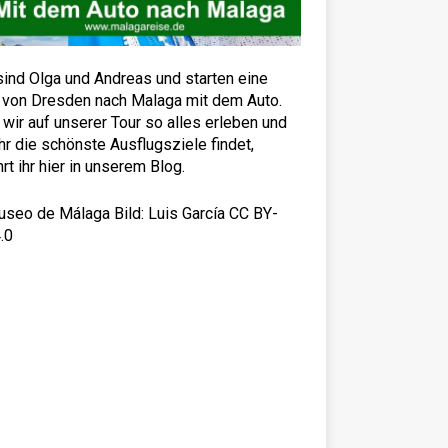
sind Olga und Andreas und starten eine
 von Dresden nach Malaga mit dem Auto.
wir auf unserer Tour so alles erleben und
hr die schönste Ausflugsziele findet,
hrt ihr hier in unserem Blog.
M
u
s
e
u
m
v
o
n
M
a
l