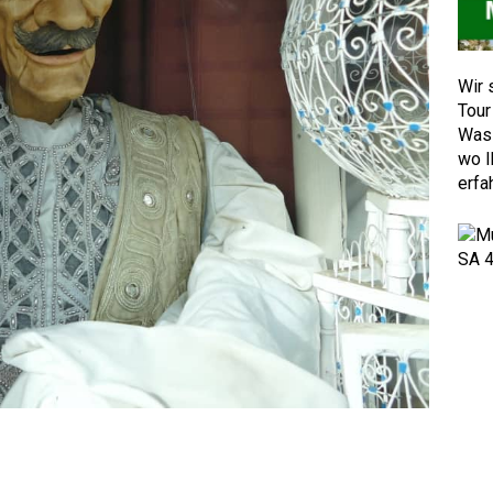
Wir 
Tour
Was 
wo I
erfa