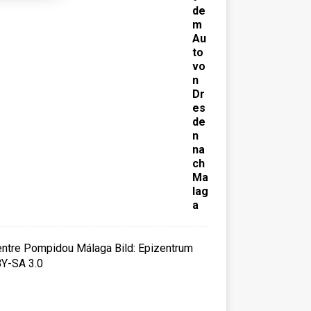
de
m
Au
to
vo
n
Dr
es
de
n
na
ch
Ma
lag
a
C
e
n
t
r