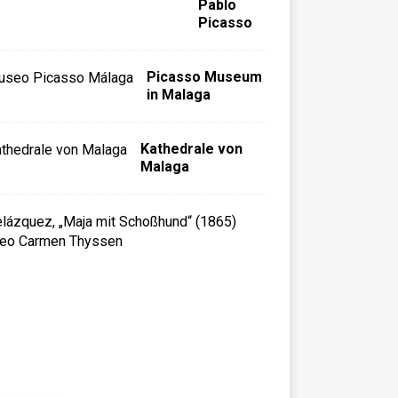
Pablo
Picasso
Picasso Museum
in Malaga
Kathedrale von
Malaga
M
u
s
e
u
m
C
a
r
m