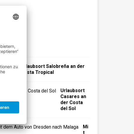
e
n
T
h
y
s
s
e
n
Urlaubsort Salobreña an der
Costa Tropical
Urlaubsort
Casares an
der Costa
del Sol
Mi
t