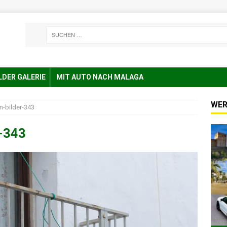
LDER GALERIE
MIT AUTO NACH MALAGA
WER
n-bilder-343
r-343