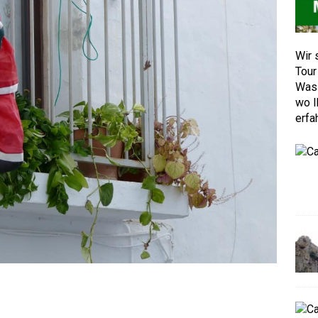
Wir 
Tour
Was 
wo I
erfa