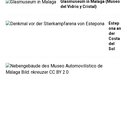
Glasmuseum in Malaga (Museo
del Vidrio y Cristal)
Estep
ona an
der
Costa
del
Sol
A
u
t
o
m
o
b
i
l
m
u
s
e