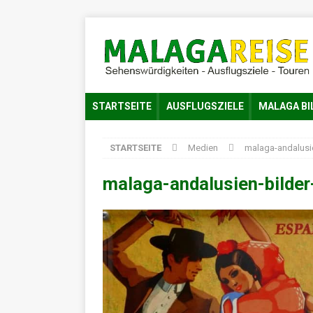
STARTSEITE
AUSFLUGSZIELE
MALAGA BI
STARTSEITE
Medien
malaga-andalusi
malaga-andalusien-bilde