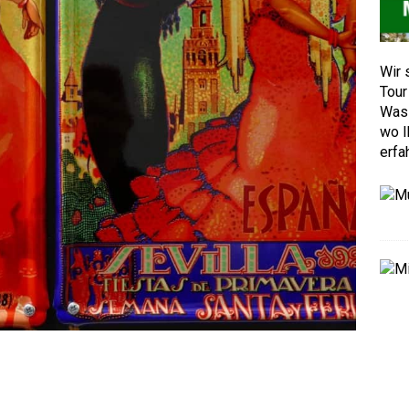
Wir 
Tour
Was 
wo I
erfa