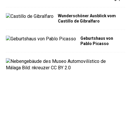
Wunderschöner Ausblick vom
Castillo de Gibralfaro
Geburtshaus von
Pablo Picasso
A
u
t
o
m
o
b
i
l
m
u
s
e
u