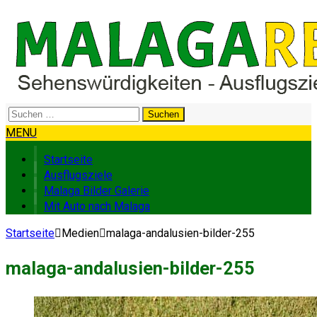
Suchen
nach:
MENU
Startseite
Ausflugsziele
Malaga Bilder Galerie
Mit Auto nach Malaga
Startseite
Medien
malaga-andalusien-bilder-255
malaga-andalusien-bilder-255