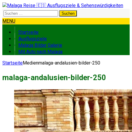
Suchen
nach:
MENU
Startseite
Ausflugsziele
Malaga Bilder Galerie
Mit Auto nach Malaga
Startseite
Medien
malaga-andalusien-bilder-250
malaga-andalusien-bilder-250