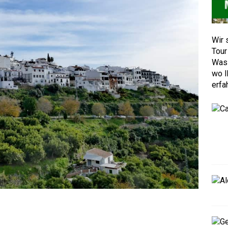
Wir 
Tour
Was 
wo I
erfa