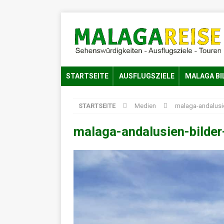
STARTSEITE
AUSFLUGSZIELE
MALAGA BI
STARTSEITE
Medien
malaga-andalusi
malaga-andalusien-bilde