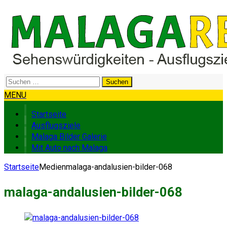
Suchen
nach:
MENU
Startseite
Ausflugsziele
Malaga Bilder Galerie
Mit Auto nach Malaga
Startseite
Medien
malaga-andalusien-bilder-068
malaga-andalusien-bilder-068