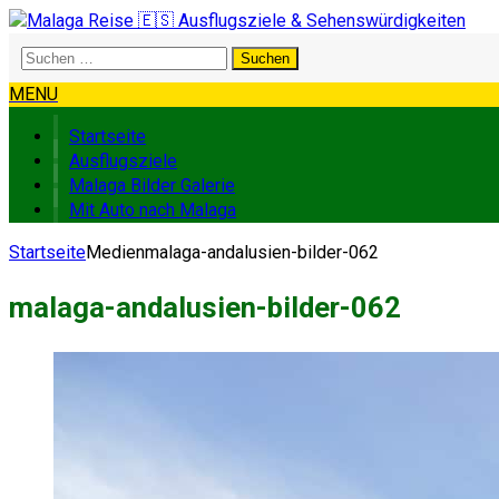
Suchen
nach:
MENU
Startseite
Ausflugsziele
Malaga Bilder Galerie
Mit Auto nach Malaga
Startseite
Medien
malaga-andalusien-bilder-062
malaga-andalusien-bilder-062