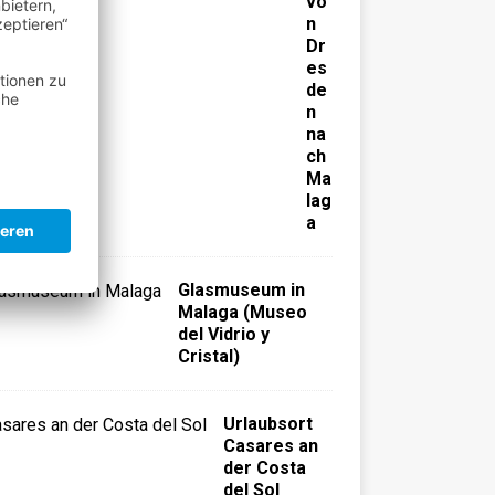
vo
n
Dr
es
de
n
na
ch
Ma
lag
a
Glasmuseum in
Malaga (Museo
del Vidrio y
Cristal)
Urlaubsort
Casares an
der Costa
del Sol