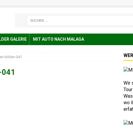
LDER GALERIE
MIT AUTO NACH MALAGA
WER
en-bilder-041
r-041
Wir 
Tour
Was 
wo I
erfa