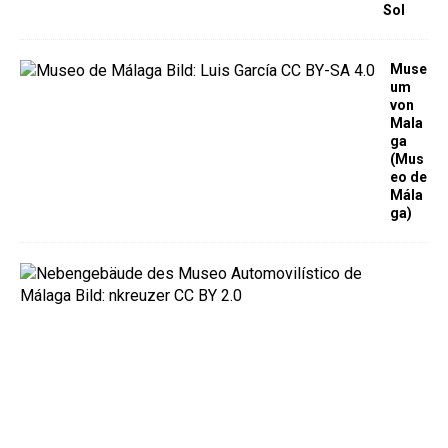
Sol
Muse
um
von
Mala
ga
(Mus
eo de
Mála
ga)
A
u
t
o
m
o
b
i
l
m