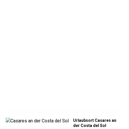
m
o
v
i
l
í
s
t
i
c
o
d
e
M
á
l
a
g
a
)
Urlaubsort Casares an
der Costa del Sol