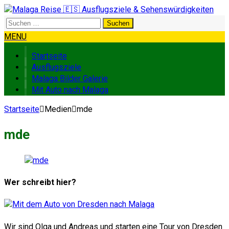
Suchen
nach:
MENU
Startseite
Ausflugsziele
Malaga Bilder Galerie
Mit Auto nach Malaga
Startseite
Medien
mde
mde
Wer schreibt hier?
Wir sind Olga und Andreas und starten eine Tour von Dresden