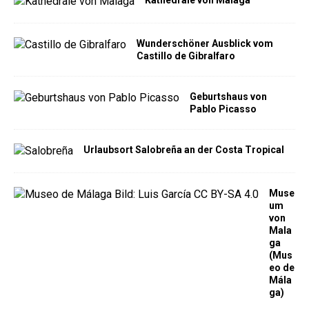
Kathedrale von Malaga
Wunderschöner Ausblick vom
Castillo de Gibralfaro
Geburtshaus von
Pablo Picasso
Urlaubsort Salobreña an der Costa Tropical
Muse
um
von
Mala
ga
(Mus
eo de
Mála
ga)