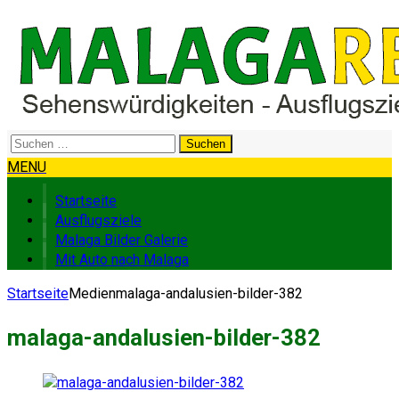
Suchen
nach:
MENU
Startseite
Ausflugsziele
Malaga Bilder Galerie
Mit Auto nach Malaga
Startseite
Medien
malaga-andalusien-bilder-382
malaga-andalusien-bilder-382