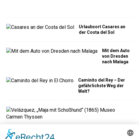
a
)
Urlaubsort Casares an
der Costa del Sol
Mit dem Auto
von Dresden
nach Malaga
Caminito del Rey – Der
gefährlichste Weg der
Welt?
M
u
s
e
u
m